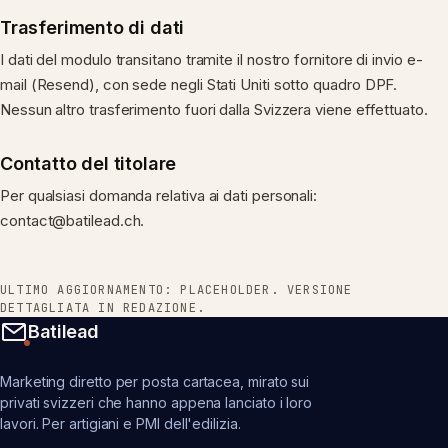
Trasferimento di dati
I dati del modulo transitano tramite il nostro fornitore di invio e-
mail (Resend), con sede negli Stati Uniti sotto quadro DPF.
Nessun altro trasferimento fuori dalla Svizzera viene effettuato.
Contatto del titolare
Per qualsiasi domanda relativa ai dati personali:
contact@batilead.ch.
ULTIMO AGGIORNAMENTO: PLACEHOLDER. VERSIONE
DETTAGLIATA IN REDAZIONE.
Batilead
Marketing diretto per posta cartacea, mirato sui
privati svizzeri che hanno appena lanciato i loro
lavori. Per artigiani e PMI dell'edilizia.