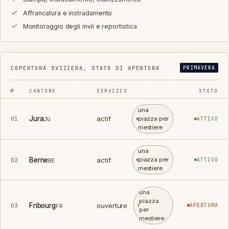
Affrancatura e instradamento
Monitoraggio degli invii e reportistica
COPERTURA SVIZZERA, STATO DI APERTURA
PRIMAVERA
№
CANTONE
SERVIZIO
STATO
una
Jura
actif
piazza per
01
ATTIVO
JU
mestiere
una
Berne
actif
piazza per
02
ATTIVO
BE
mestiere
una
piazza
Fribourg
ouverture
03
APERTURA
FR
per
mestiere