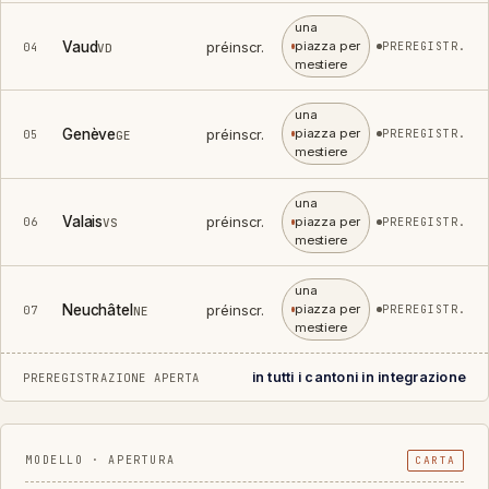
una
Vaud
préinscr.
piazza per
04
PREREGISTR.
VD
mestiere
una
Genève
préinscr.
piazza per
05
PREREGISTR.
GE
mestiere
una
Valais
préinscr.
piazza per
06
PREREGISTR.
VS
mestiere
una
Neuchâtel
préinscr.
piazza per
07
PREREGISTR.
NE
mestiere
in tutti i cantoni in integrazione
PREREGISTRAZIONE APERTA
CARTA
MODELLO · APERTURA