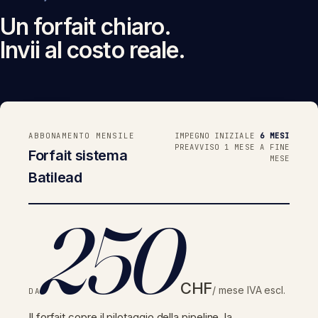
Un forfait chiaro.
Invii al costo reale.
ABBONAMENTO MENSILE
IMPEGNO INIZIALE
6 MESI
PREAVVISO 1 MESE A FINE
Forfait sistema
MESE
Batilead
250
CHF
/ mese IVA escl.
DA
Il forfait copre il pilotaggio della pipeline, la