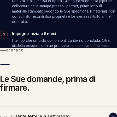
Una volta, alla messa in opera. Configurazione della pipeline,
calibratura della stampa presso i partner, primo lotto di
materiale stampato secondo le Sue specifiche. Il materiale non
consumato resta di Sua proprietà e Le viene restituito a fine
contratto.
Impegno iniziale 6 mesi
3
Il tempo che un ciclo completo di cantieri si concluda. Oltre,
disdetta possibile con un preavviso di un mese a fine mese.
DOMANDE
—
Le Sue domande, prima di
firmare.
Quante lettere a settimana?