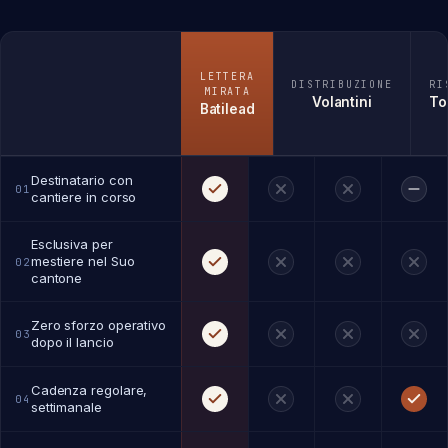
LETTERA
DISTRIBUZIONE
RI
MIRATA
Volantini
To
Batilead
Destinatario con
01
cantiere in corso
Esclusiva per
mestiere nel Suo
02
cantone
Zero sforzo operativo
03
dopo il lancio
Cadenza regolare,
04
settimanale