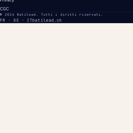
Privacy
CGC
©
2026
Batilead
.
Tutti i diritti riservati.
FR · DE · IT
batilead.ch