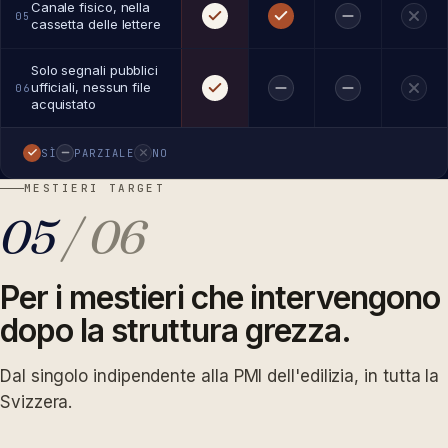
Canale fisico, nella
05
cassetta delle lettere
Solo segnali pubblici
ufficiali, nessun file
06
acquistato
SÌ
PARZIALE
NO
MESTIERI TARGET
05
/ 06
Per i mestieri che intervengono
dopo la struttura grezza.
Dal singolo indipendente alla PMI dell'edilizia, in tutta la
Svizzera.