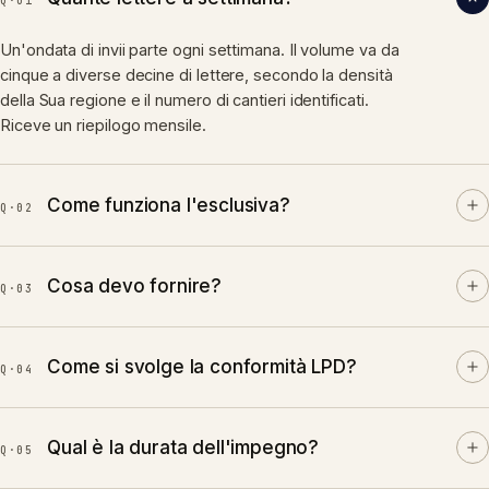
Q·0
1
Un'ondata di invii parte ogni settimana. Il volume va da
cinque a diverse decine di lettere, secondo la densità
della Sua regione e il numero di cantieri identificati.
Riceve un riepilogo mensile.
Come funziona l'esclusiva?
Q·0
2
Una sola piazza per mestiere nel Suo cantone. Finché è
cliente attivo, è riservata alla Sua azienda. Il giorno in cui
Cosa devo fornire?
Q·0
3
disdice, ridiventa disponibile. Non prima.
Unicamente il Suo file di design e le Sue specifiche di
stampa: formato, elementi grafici, menzioni legali. Ci
Come si svolge la conformità LPD?
Q·0
4
occupiamo di stampa, imbustamento, indirizzamento,
affrancatura, instradamento e monitoraggio con i nostri
Sfruttiamo esclusivamente segnali pubblici ufficiali di
partner. È una soluzione integralmente automatizzata.
cantieri in corso. Nessuna banca dati comprata, nessun
Qual è la durata dell'impegno?
Q·0
5
file rivenduto. Gli invii sono postali, dunque fuori dal