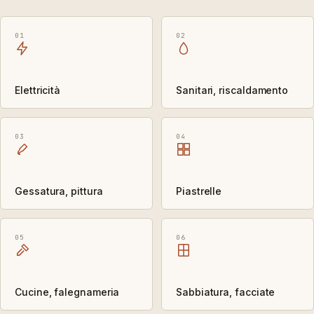
01
02
Elettricità
Sanitari, riscaldamento
03
04
Gessatura, pittura
Piastrelle
05
06
Cucine, falegnameria
Sabbiatura, facciate