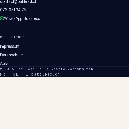
contact@batilead.ch
076 651 34 75
WhatsApp Business
RECHTLICHES
Impressum
Datenschutz
AGB
©
2026
Batilead
.
Alle Rechte vorbehalten.
FR · DE · IT
batilead.ch